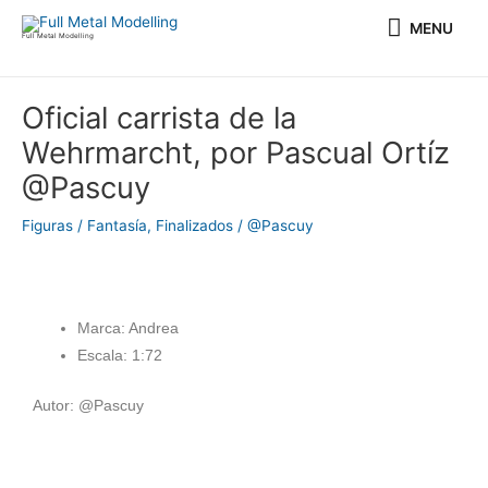
Ir
MENU
MENU
al
Full Metal Modelling
contenido
Navegación
Oficial carrista de la
de
Wehrmarcht, por Pascual Ortíz
entradas
@Pascuy
Figuras / Fantasía
,
Finalizados
/
@Pascuy
Marca: Andrea
Escala: 1:72
Autor: @Pascuy