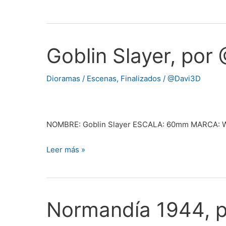
Goblin Slayer, por
Goblin
Slayer,
por
Dioramas / Escenas
,
Finalizados
/
@Davi3D
@AtrusMiniatures
NOMBRE: Goblin Slayer ESCALA: 60mm MARCA: 
Leer más »
Normandía 1944, 
Normandía
1944,