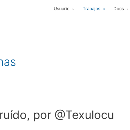
Usuario
Trabajos
Docs
nas
ruído, por @Texulocu