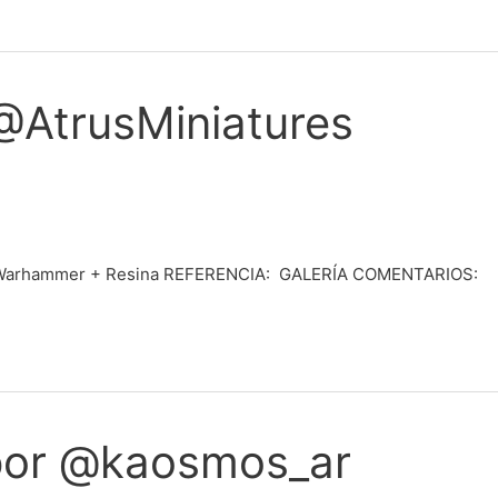
 @AtrusMiniatures
Warhammer + Resina REFERENCIA: GALERÍA COMENTARIOS:
por @kaosmos_ar