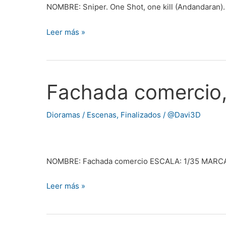
por
NOMBRE: Sniper. One Shot, one kill (Andandar
@Oxidoman
Leer más »
Fachada comercio
Fachada
comercio,
por
Dioramas / Escenas
,
Finalizados
/
@Davi3D
@Karpov00
NOMBRE: Fachada comercio ESCALA: 1/35 MARC
Leer más »