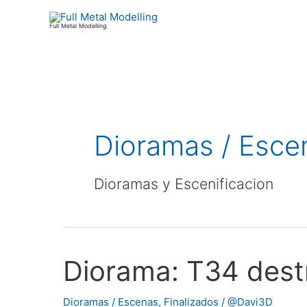
Ir
al
Full Metal Modelling
contenido
Paginación
de
Dioramas / Esce
entradas
Dioramas y Escenificacion
Diorama: T34 dest
Diorama:
T34
destruído,
Dioramas / Escenas
,
Finalizados
/
@Davi3D