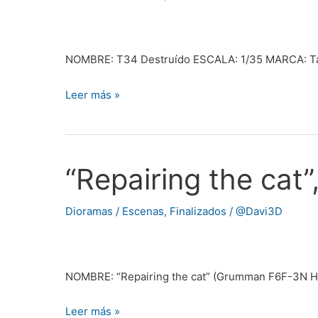
por
@Texulocu
NOMBRE: T34 Destruído ESCALA: 1/35 MARCA: 
Leer más »
“Repairing the cat”
“Repairing
the
cat”,
Dioramas / Escenas
,
Finalizados
/
@Davi3D
por
@elitur68
NOMBRE: “Repairing the cat” (Grumman F6F-3N
Leer más »