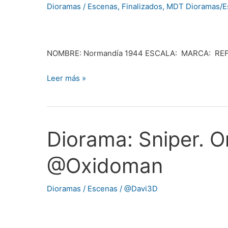
por
Dioramas / Escenas
,
Finalizados
,
MDT Dioramas/E
@kaosmos_ar
NOMBRE: Normandía 1944 ESCALA: MARCA: RE
Leer más »
Diorama: Sniper. O
Diorama:
Sniper.
@Oxidoman
One
Shot,
one
Dioramas / Escenas
/
@Davi3D
kill
(Andandaran),