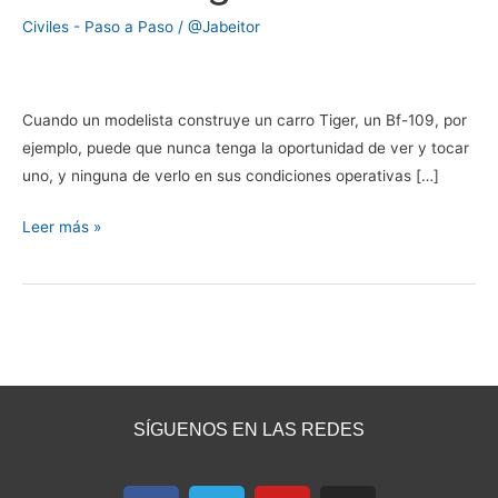
Cast
Civiles - Paso a Paso
/
@Jabeitor
1:50),
por
Juan
Villegas
Cuando un modelista construye un carro Tiger, un Bf-109, por
ejemplo, puede que nunca tenga la oportunidad de ver y tocar
uno, y ninguna de verlo en sus condiciones operativas […]
Leer más »
SÍGUENOS EN LAS REDES
F
T
Y
I