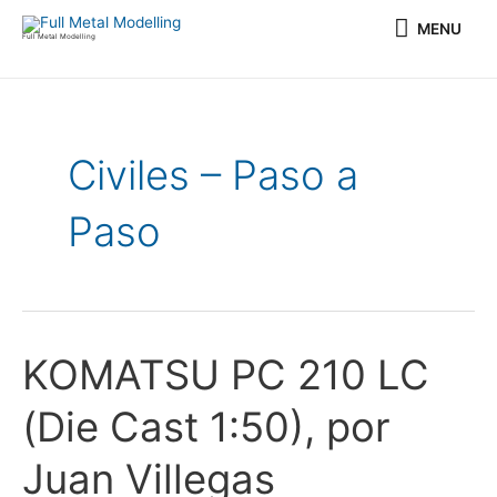
Ir
MENU
MENU
al
Full Metal Modelling
contenido
Civiles – Paso a
Paso
KOMATSU PC 210 LC
KOMATSU
PC
(Die Cast 1:50), por
210
LC
Juan Villegas
(Die