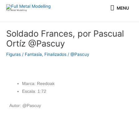
Ir
MENU
MENU
al
Full Metal Modelling
contenido
Navegación
Soldado Frances, por Pascual
de
Ortíz @Pascuy
entradas
Figuras / Fantasía
,
Finalizados
/
@Pascuy
Marca: Reedoak
Escala: 1:72
Autor: @Pascuy