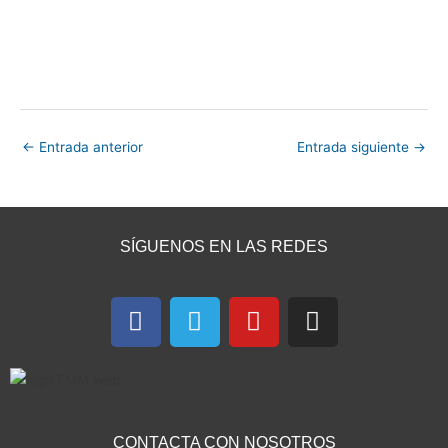
←
Entrada anterior
Entrada siguiente
→
SÍGUENOS EN LAS REDES
F
T
Y
I
a
e
o
n
c
l
u
s
e
e
t
t
b
g
u
a
o
r
b
g
CONTACTA CON NOSOTROS