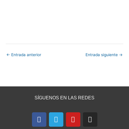
←
Entrada anterior
Entrada siguiente
→
SÍGUENOS EN LAS REDES
F
T
Y
I
a
e
o
n