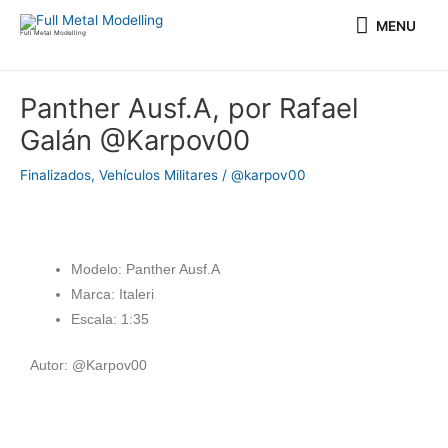
Ir
MENU
MENU
al
Full Metal Modelling
contenido
Navegación
Panther Ausf.A, por Rafael
de
Galán @Karpov00
entradas
Finalizados
,
Vehículos Militares
/
@karpov00
Modelo: Panther Ausf.A
Marca: Italeri
Escala: 1:35
Autor: @Karpov00