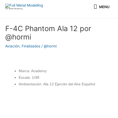
Ir
MENU
MENU
al
Full Metal Modelling
contenido
Navegación
F-4C Phantom Ala 12 por
de
@hormi
entradas
Aviación
,
Finalizados
/
@hormi
Marca: Academy
Escala: 1/48
Ambientación: Ala 12 Ejercito del Aire Español