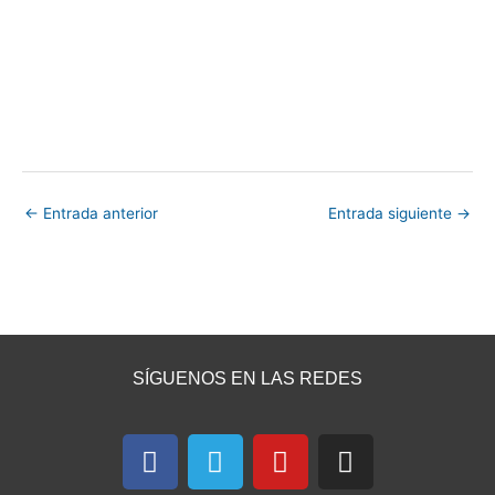
←
Entrada anterior
Entrada siguiente
→
SÍGUENOS EN LAS REDES
F
T
Y
I
a
e
o
n