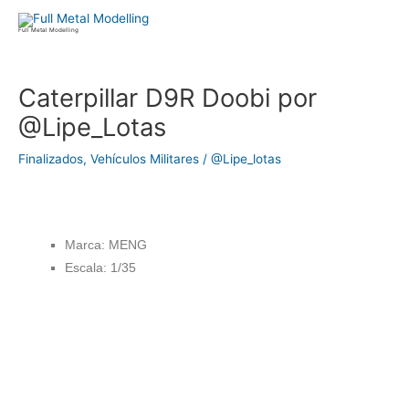
Ir
al
Full Metal Modelling
contenido
Navegación
Caterpillar D9R Doobi por
de
@Lipe_Lotas
entradas
Finalizados
,
Vehículos Militares
/
@Lipe_lotas
Marca: MENG
Escala: 1/35