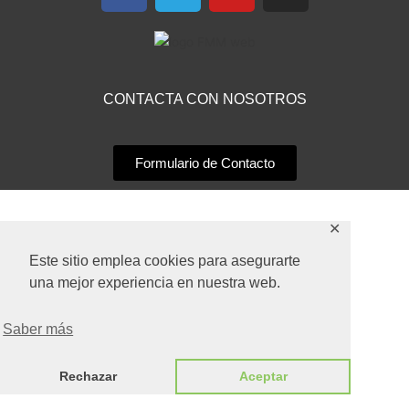
c
l
u
s
e
e
t
t
b
g
u
a
o
r
b
g
CONTACTA CON NOSOTROS
o
a
e
r
k
m
a
m
Formulario de Contacto
✕
Este sitio emplea cookies para asegurarte
una mejor experiencia en nuestra web.
Saber más
Rechazar
Aceptar