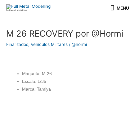
Ir
MENU
MENU
al
Full Metal Modelling
contenido
Navegación
M 26 RECOVERY por @Hormi
de
entradas
Finalizados
,
Vehículos Militares
/
@hormi
Maqueta: M 26
Escala: 1/35
Marca: Tamiya