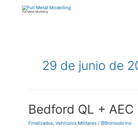
Ir
al
Full Metal Modelling
contenido
29 de junio de 2
Bedford QL + AEC
Bedford
QL
+
Finalizados
,
Vehículos Militares
/
@Bonisobrino
AEC