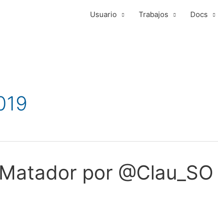
Usuario
Trabajos
Docs
019
 Matador por @Clau_SO