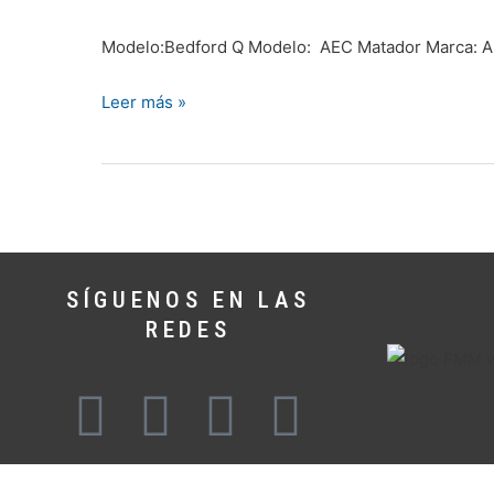
Matador
por
Modelo:Bedford Q Modelo: AEC Matador Marca: Air
@Clau_SO
Leer más »
SÍGUENOS EN LAS
REDES
F
T
Y
I
a
e
o
n