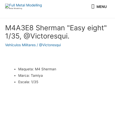
Ir
MENU
MENU
al
Full Metal Modelling
contenido
Navegación
M4A3E8 Sherman "Easy eight"
de
1/35, @Victoresqui.
entradas
Vehículos Militares
/
@Victoresqui
Maqueta: M4 Sherman
Marca: Tamiya
Escala: 1/35