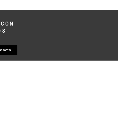
 CON
OS
ntacto