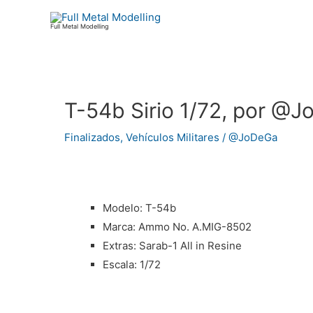
Ir
al
Full Metal Modelling
contenido
T-54b Sirio 1/72, por @
Navegación
de
Finalizados
,
Vehículos Militares
/
@JoDeGa
entradas
Modelo: T-54b
Marca: Ammo No. A.MIG-8502
Extras: Sarab-1 All in Resine
Escala: 1/72