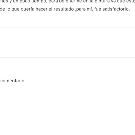
ones y en poco tiempo, para deleitarme en la pintura ya que e
o que quería hacer,el resultado ,para mí, fue satisfactorio.
 comentario.