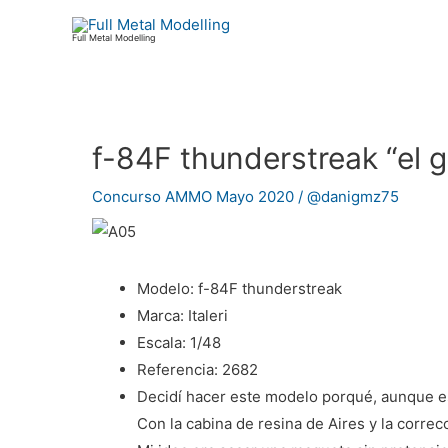
Ir
al
Full Metal Modelling
contenido
f-84F thunderstreak “el g
Navegación
de
Concurso AMMO Mayo 2020
/
@danigmz75
entradas
Modelo:
f-84F thunderstreak
Marca:
Italeri
Escala:
1/48
Referencia:
2682
Decidí hacer este modelo porqué, aunque es
Con la cabina de resina de Aires y la correc