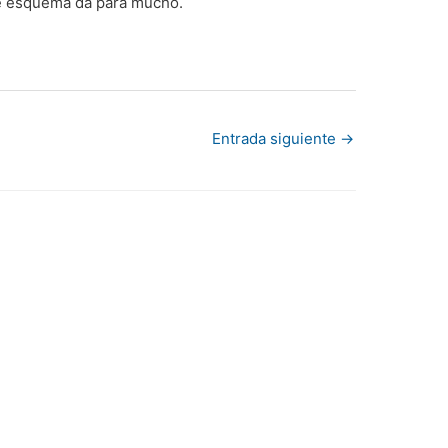
ste esquema da para mucho.
Entrada siguiente
→