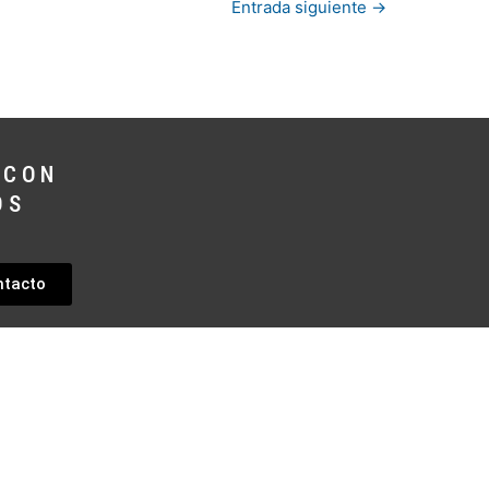
Entrada siguiente
→
 CON
OS
ntacto