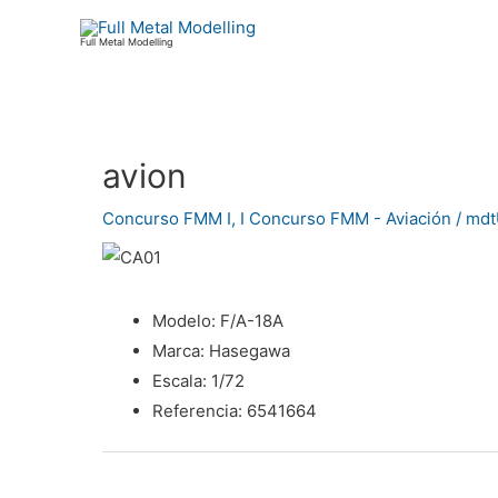
Ir
al
Full Metal Modelling
contenido
avion
Navegación
de
Concurso FMM I
,
I Concurso FMM - Aviación
/
md
entradas
Modelo:
F/A-18A
Marca:
Hasegawa
Escala:
1/72
Referencia:
6541664