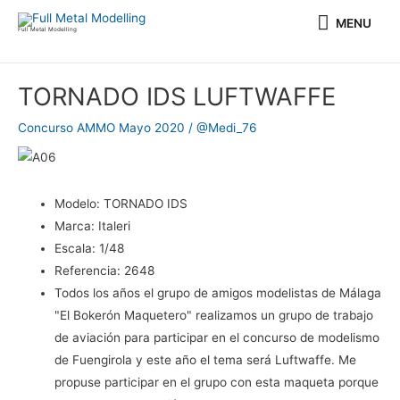
Ir
MENU
MENU
al
Full Metal Modelling
contenido
Navegación
TORNADO IDS LUFTWAFFE
de
entradas
Concurso AMMO Mayo 2020
/
@Medi_76
Modelo:
TORNADO IDS
Marca:
Italeri
Escala:
1/48
Referencia:
2648
Todos los años el grupo de amigos modelistas de Málaga
"El Bokerón Maquetero" realizamos un grupo de trabajo
de aviación para participar en el concurso de modelismo
de Fuengirola y este año el tema será Luftwaffe. Me
propuse participar en el grupo con esta maqueta porque