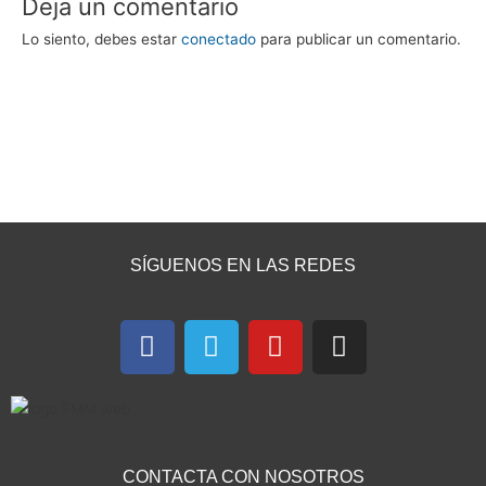
Deja un comentario
Lo siento, debes estar
conectado
para publicar un comentario.
SÍGUENOS EN LAS REDES
F
T
Y
I
a
e
o
n
c
l
u
s
e
e
t
t
b
g
u
a
o
r
b
g
CONTACTA CON NOSOTROS