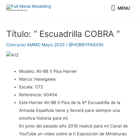
Ir
MENU
MENU
al
Full Metal Modelling
contenido
Navegación
Título: “ Escuadrilla COBRA “
de
entradas
Concurso AMMO Mayo 2020
/
@HOBBYPASION
Modelo:
AV-8B II Plus Harrier
Marca:
Hasegawa
Escala:
1/72
Referencia:
00454
Este Harrier AV-8B II Plus de la 9ª Escuadrilla de la
Armada Española tiene y llevará para siempre una
emotiva historia para mí.
En junio del pasado año 2019 realicé para mi Canal de
YouTube un vídeo sobre la II Exposición de Miniaturas