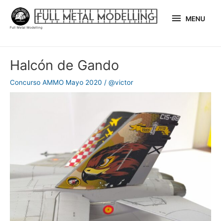
Ir
MENU
al
MENU
Full Metal Modelling
contenido
Navegación
Halcón de Gando
de
entradas
Concurso AMMO Mayo 2020
/
@victor