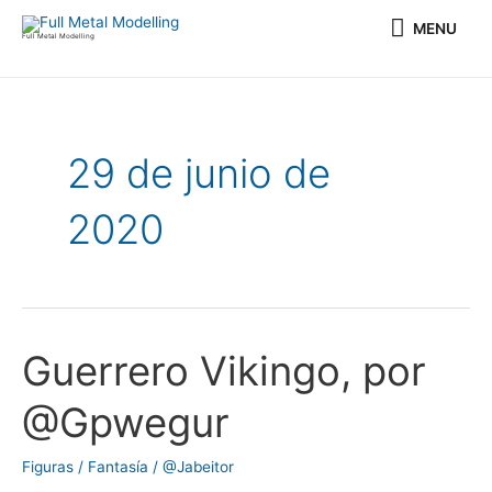
Ir
MENU
MENU
al
Full Metal Modelling
contenido
29 de junio de
2020
Guerrero Vikingo, por
Guerrero
Vikingo,
@Gpwegur
por
@Gpwegur
Figuras / Fantasía
/
@Jabeitor