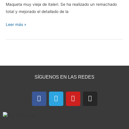
Maqueta muy vieja de italeri. Se ha realizado un remachado
total y mejorado el detallado de la
Leer más »
SÍGUENOS EN LAS REDES
F
T
Y
I
a
e
o
n
c
l
u
s
e
e
t
t
b
g
u
a