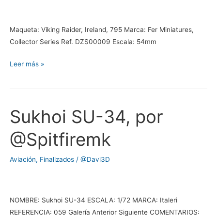
Maqueta: Viking Raider, Ireland, 795 Marca: Fer Miniatures,
Collector Series Ref. DZS00009 Escala: 54mm
Leer más »
Sukhoi SU-34, por
Sukhoi
SU-
@Spitfiremk
34,
por
Aviación
,
Finalizados
/
@Davi3D
@Spitfiremk
NOMBRE: Sukhoi SU-34 ESCALA: 1/72 MARCA: Italeri
REFERENCIA: 059 Galería Anterior Siguiente COMENTARIOS: