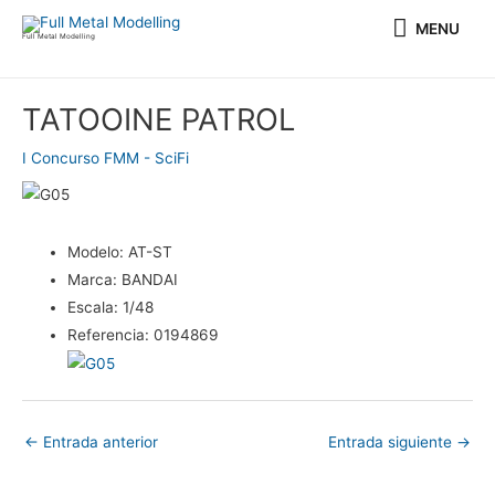
Ir
MENU
MENU
al
Full Metal Modelling
contenido
Navegación
TATOOINE PATROL
de
entradas
I Concurso FMM - SciFi
Modelo:
AT-ST
Marca:
BANDAI
Escala:
1/48
Referencia:
0194869
←
Entrada anterior
Entrada siguiente
→