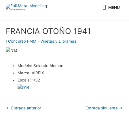
Ir
MENU
MENU
al
Full Metal Modelling
contenido
Navegación
FRANCIA OTOÑO 1941
de
entradas
I Concurso FMM - Viñetas y Dioramas
Modelo:
Soldado Aleman
Marca:
AIRFIX
Escala:
1/32
←
Entrada anterior
Entrada siguiente
→