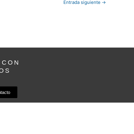
Entrada siguiente
→
 CON
OS
tacto