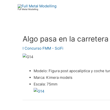
Ir
al
Full Metal Modelling
contenido
Algo pasa en la carretera
Navegación
de
I Concurso FMM - SciFi
entradas
Modelo:
Figura post apocaliptica y coche t
Marca:
Kimera models
Escala:
75mm