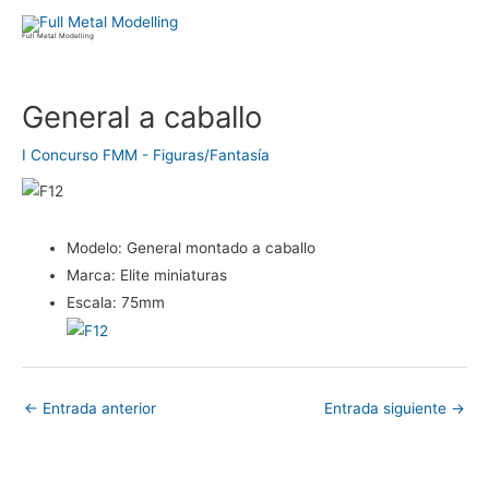
Ir
al
Full Metal Modelling
contenido
Navegación
General a caballo
de
entradas
I Concurso FMM - Figuras/Fantasía
Modelo:
General montado a caballo
Marca:
Elite miniaturas
Escala:
75mm
←
Entrada anterior
Entrada siguiente
→