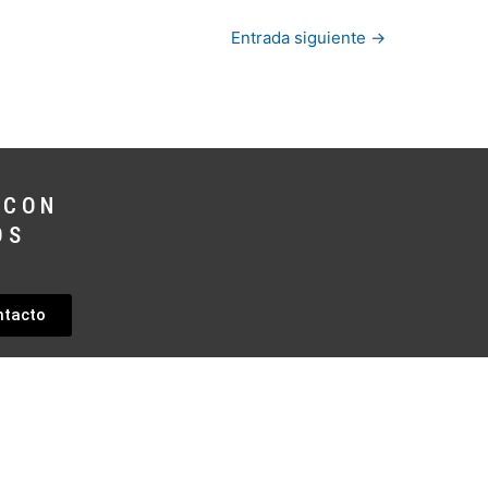
Entrada siguiente
→
 CON
OS
ntacto