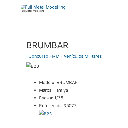
Ir
al
Full Metal Modelling
contenido
BRUMBAR
Navegación
de
I Concurso FMM - Vehículos Militares
entradas
Modelo:
BRUMBAR
Marca:
Tamiya
Escala:
1/35
Referencia:
35077