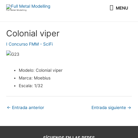
Ir
MENU
MENU
al
Full Metal Modelling
contenido
Navegación
Colonial viper
de
entradas
I Concurso FMM - SciFi
Modelo:
Colonial viper
Marca:
Moebius
Escala:
1/32
←
Entrada anterior
Entrada siguiente
→