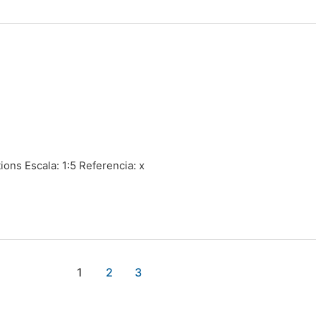
ons Escala: 1:5 Referencia: x
1
2
3