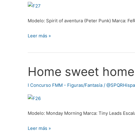
Modelo: Spirit of aventura (Peter Punk) Marca: F
Leer más »
Home sweet home
Home
sweet
home
I Concurso FMM - Figuras/Fantasía
/
@SPQRHispa
Modelo: Monday Morning Marca: Tiny Leads Escala
Leer más »