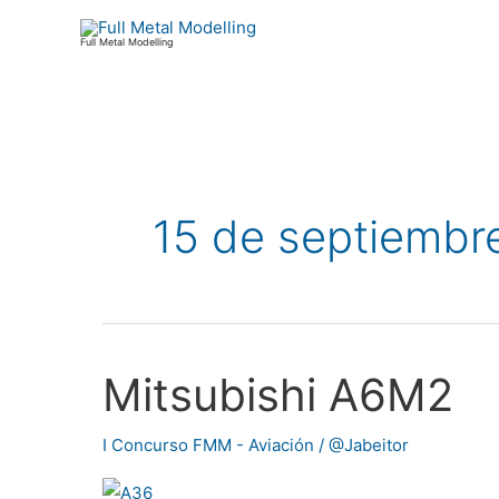
Ir
al
Full Metal Modelling
contenido
Paginación
de
15 de septiembr
entradas
Mitsubishi A6M2
Mitsubishi
A6M2
I Concurso FMM - Aviación
/
@Jabeitor