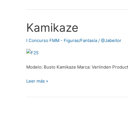
Kamikaze
Kamikaze
I Concurso FMM - Figuras/Fantasía
/
@Jabeitor
Modelo: Busto Kamikaze Marca: Verlinden Producti
Leer más »