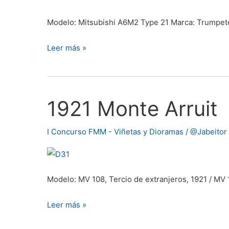
Modelo: Mitsubishi A6M2 Type 21 Marca: Trumpete
Leer más »
1921 Monte Arruit
1921
Monte
Arruit
I Concurso FMM - Viñetas y Dioramas
/
@Jabeitor
Modelo: MV 108, Tercio de extranjeros, 1921 / MV 
Leer más »