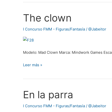
The clown
The
clown
I Concurso FMM - Figuras/Fantasía
/
@Jabeitor
Modelo: Mad Clown Marca: Mindwork Games Esca
Leer más »
En la parra
En
la
parra
I Concurso FMM - Figuras/Fantasía
/
@Jabeitor