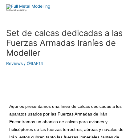
Ir
al
Full Metal Modelling
contenido
Navegación
Set de calcas dedicadas a las
de
Fuerzas Armadas Iraníes de
entradas
Modeller
Reviews
/
@IIAF14
Aquí os presentamos una línea de calcas dedicadas a los
aparatos usados por las Fuerzas Armadas de Irán .
Encontramos un abanico de calcas para aviones y
helicópteros de las fuerzas terrestres, aéreas y navales de
Irán, estos cubren tanto las fuerzas imperiales (antes de