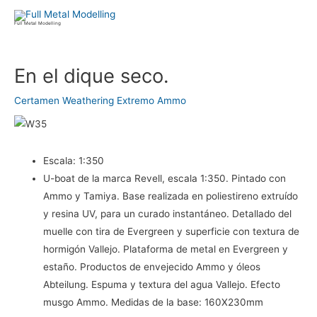
Ir
al
Full Metal Modelling
contenido
Navegación
En el dique seco.
de
entradas
Certamen Weathering Extremo Ammo
Escala:
1:350
U-boat de la marca Revell, escala 1:350. Pintado con
Ammo y Tamiya. Base realizada en poliestireno extruído
y resina UV, para un curado instantáneo. Detallado del
muelle con tira de Evergreen y superficie con textura de
hormigón Vallejo. Plataforma de metal en Evergreen y
estaño. Productos de envejecido Ammo y óleos
Abteilung. Espuma y textura del agua Vallejo. Efecto
musgo Ammo. Medidas de la base: 160X230mm