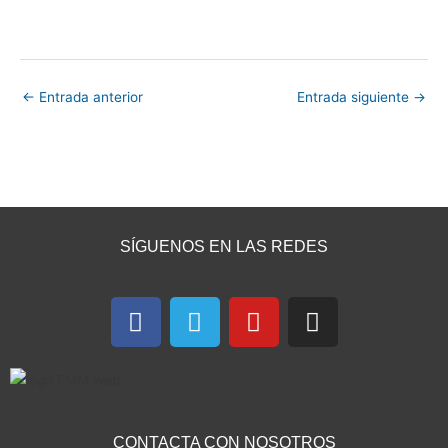
←
Entrada anterior
Entrada siguiente
→
SÍGUENOS EN LAS REDES
F
T
Y
I
a
e
o
n
c
l
u
s
e
e
t
t
b
g
u
a
o
r
b
g
CONTACTA CON NOSOTROS