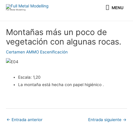
Ir
MENU
MENU
al
Full Metal Modelling
contenido
Navegación
Montañas más un poco de
de
vegetación con algunas rocas.
entradas
Certamen AMMO Escenificación
Escala:
1,20
La montaña está hecha con papel higiénico .
←
Entrada anterior
Entrada siguiente
→