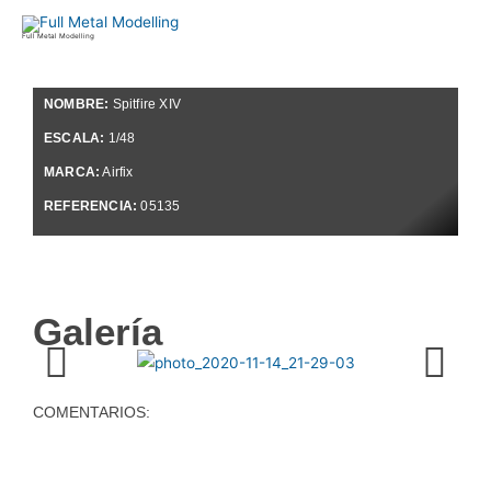
Ir
al
Full Metal Modelling
contenido
NOMBRE:
Spitfire XIV
ESCALA:
1/48
MARCA:
Airfix
REFERENCIA:
05135
Galería
COMENTARIOS: