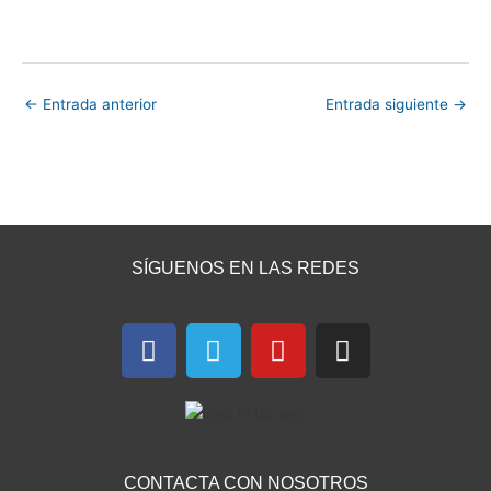
←
Entrada anterior
Entrada siguiente
→
SÍGUENOS EN LAS REDES
F
T
Y
I
a
e
o
n
c
l
u
s
e
e
t
t
b
g
u
a
o
r
b
g
CONTACTA CON NOSOTROS