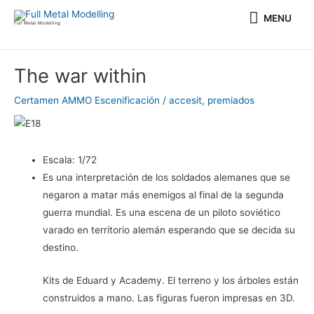
Ir
MENU
MENU
al
Full Metal Modelling
contenido
Navegación
The war within
de
entradas
Certamen AMMO Escenificación
/
accesit
,
premiados
Escala:
1/72
Es una interpretación de los soldados alemanes que se
negaron a matar más enemigos al final de la segunda
guerra mundial. Es una escena de un piloto soviético
varado en territorio alemán esperando que se decida su
destino.
Kits de Eduard y Academy. El terreno y los árboles están
construidos a mano. Las figuras fueron impresas en 3D.