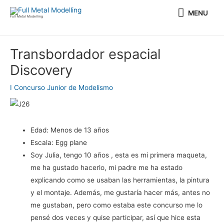
Ir
MENU
MENU
al
Full Metal Modelling
contenido
Navegación
Transbordador espacial
de
Discovery
entradas
I Concurso Junior de Modelismo
Edad:
Menos de 13 años
Escala:
Egg plane
Soy Julia, tengo 10 años , esta es mi primera maqueta,
me ha gustado hacerlo, mi padre me ha estado
explicando como se usaban las herramientas, la pintura
y el montaje. Además, me gustaría hacer más, antes no
me gustaban, pero como estaba este concurso me lo
pensé dos veces y quise participar, así que hice esta