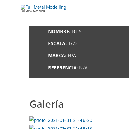
Ir
al
Full Metal Modelling
contenido
NOMBRE:
BT-5
ESCALA:
1/72
MARCA:
N/A
REFERENCIA:
N/A
Galería