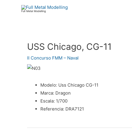
Ir
al
Full Metal Modelling
contenido
USS Chicago, CG-11
Navegación
de
II Concurso FMM – Naval
entradas
Modelo:
Uss Chicago CG-11
Marca:
Dragon
Escala:
1/700
Referencia:
DRA7121