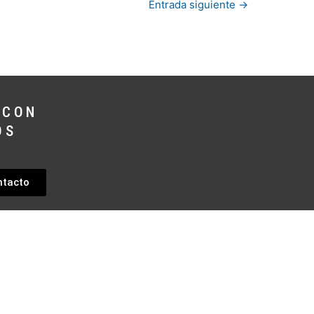
Entrada siguiente
→
 CON
OS
ntacto