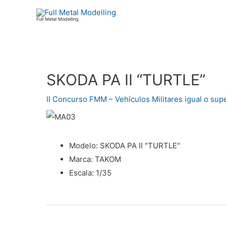
Ir
al
Full Metal Modelling
contenido
SKODA PA II “TURTLE”
Navegación
de
II Concurso FMM – Vehículos Militares igual o supe
entradas
Modelo:
SKODA PA II "TURTLE"
Marca:
TAKOM
Escala:
1/35