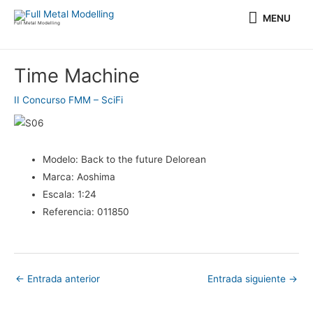
Ir
MENU
MENU
al
Full Metal Modelling
contenido
Navegación
Time Machine
de
entradas
II Concurso FMM – SciFi
Modelo:
Back to the future Delorean
Marca:
Aoshima
Escala:
1:24
Referencia:
011850
←
Entrada anterior
Entrada siguiente
→