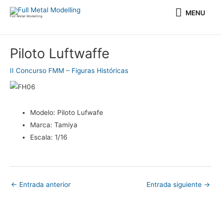
Ir
MENU
MENU
al
Full Metal Modelling
contenido
Navegación
Piloto Luftwaffe
de
entradas
II Concurso FMM – Figuras Históricas
Modelo:
Piloto Lufwafe
Marca:
Tamiya
Escala:
1/16
←
Entrada anterior
Entrada siguiente
→