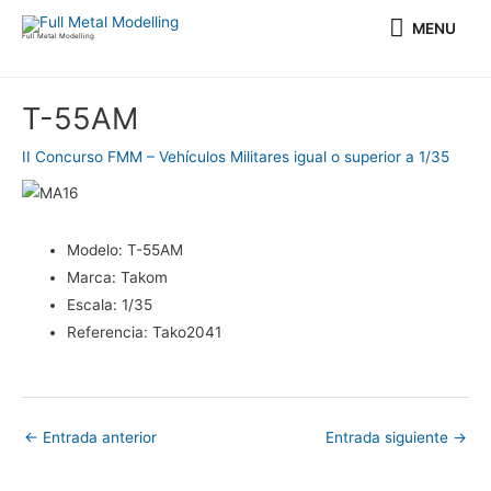
Ir
MENU
MENU
al
Full Metal Modelling
contenido
Navegación
T-55AM
de
entradas
II Concurso FMM – Vehículos Militares igual o superior a 1/35
Modelo:
T-55AM
Marca:
Takom
Escala:
1/35
Referencia:
Tako2041
←
Entrada anterior
Entrada siguiente
→