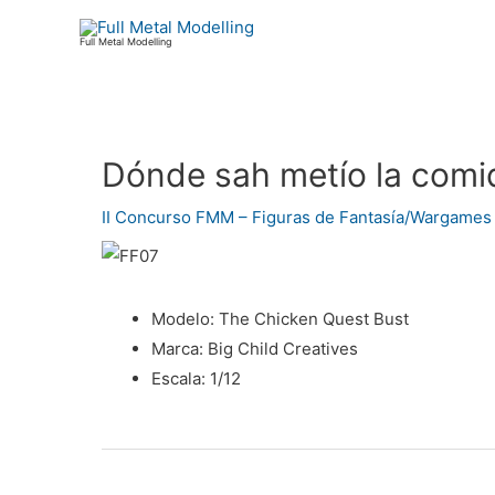
Ir
al
Full Metal Modelling
contenido
Dónde sah metío la comi
Navegación
de
II Concurso FMM – Figuras de Fantasía/Wargames
entradas
Modelo:
The Chicken Quest Bust
Marca:
Big Child Creatives
Escala:
1/12