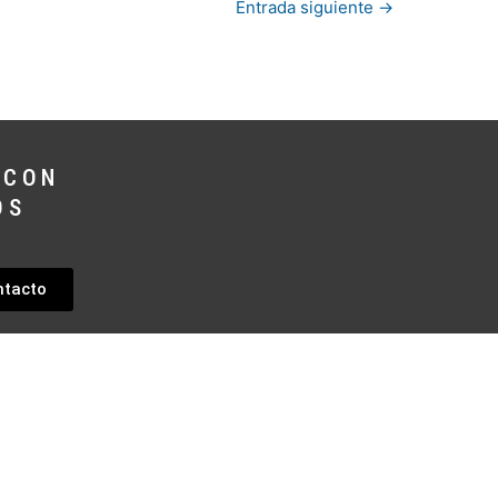
Entrada siguiente
→
 CON
OS
ntacto