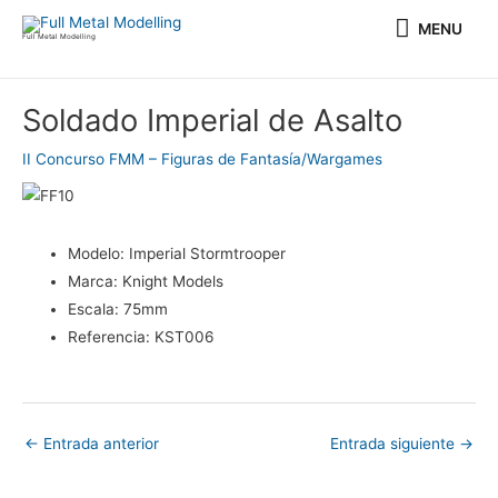
Ir
MENU
MENU
al
Full Metal Modelling
contenido
Navegación
Soldado Imperial de Asalto
de
entradas
II Concurso FMM – Figuras de Fantasía/Wargames
Modelo:
Imperial Stormtrooper
Marca:
Knight Models
Escala:
75mm
Referencia:
KST006
←
Entrada anterior
Entrada siguiente
→