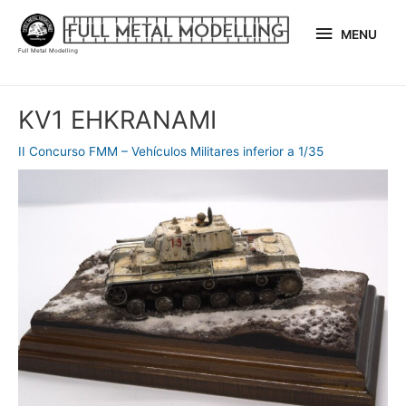
Ir
MENU
al
MENU
Full Metal Modelling
contenido
Navegación
KV1 EHKRANAMI
de
entradas
II Concurso FMM – Vehículos Militares inferior a 1/35