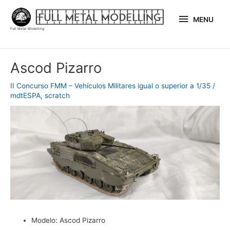
Ir
MENU
al
MENU
Full Metal Modelling
contenido
Navegación
Ascod Pizarro
de
entradas
II Concurso FMM – Vehículos Militares igual o superior a 1/35
/
mdtESPA
,
scratch
Modelo:
Ascod Pizarro