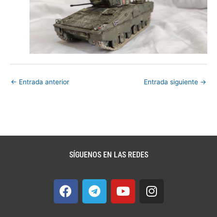
←
Entrada anterior
Entrada siguiente
→
SÍGUENOS EN LAS REDES
F
T
Y
I
a
e
o
n
c
l
u
s