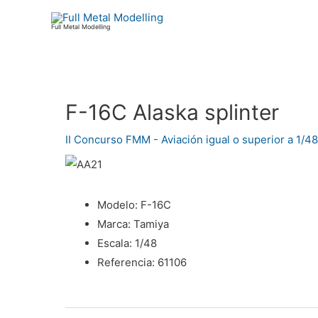
Ir
al
Full Metal Modelling
contenido
F-16C Alaska splinter
Navegación
de
II Concurso FMM - Aviación igual o superior a 1/48
entradas
Modelo:
F-16C
Marca:
Tamiya
Escala:
1/48
Referencia:
61106