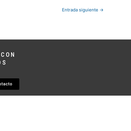
Entrada siguiente
→
 CON
OS
ntacto