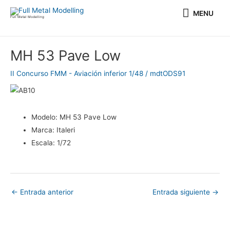
Ir
MENU
MENU
al
Full Metal Modelling
contenido
Navegación
MH 53 Pave Low
de
entradas
II Concurso FMM - Aviación inferior 1/48
/
mdtODS91
Modelo:
MH 53 Pave Low
Marca:
Italeri
Escala:
1/72
←
Entrada anterior
Entrada siguiente
→