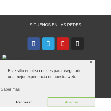
SÍGUENOS EN LAS REDES
F
T
Y
I
a
e
o
n
c
l
u
s
e
e
t
t
✕
b
g
u
a
o
r
b
g
Este sitio emplea cookies para asegurarte
CONTACTA CON NOSOTROS
o
a
e
r
una mejor experiencia en nuestra web.
k
m
a
m
Saber más
Formulario de Contacto
Rechazar
Aceptar