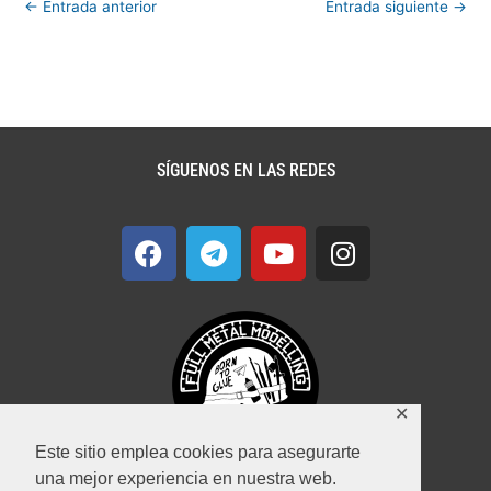
←
Entrada anterior
Entrada siguiente
→
SÍGUENOS EN LAS REDES
F
T
Y
I
a
e
o
n
c
l
u
s
e
e
t
t
b
g
u
a
o
r
b
g
o
a
e
r
✕
k
m
a
m
Este sitio emplea cookies para asegurarte
una mejor experiencia en nuestra web.