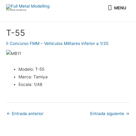
Ir
MENU
MENU
al
Full Metal Modelling
contenido
Navegación
T-55
de
entradas
II Concurso FMM – Vehículos Militares inferior a 1/35
Modelo:
T-55
Marca:
Tamiya
Escala:
1/48
←
Entrada anterior
Entrada siguiente
→