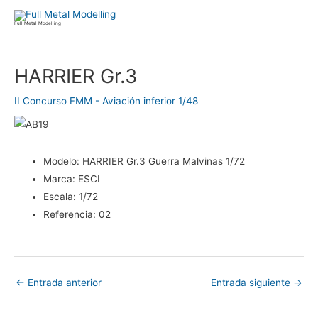
Ir
al
Full Metal Modelling
contenido
Navegación
HARRIER Gr.3
de
entradas
II Concurso FMM - Aviación inferior 1/48
Modelo:
HARRIER Gr.3 Guerra Malvinas 1/72
Marca:
ESCI
Escala:
1/72
Referencia:
02
←
Entrada anterior
Entrada siguiente
→