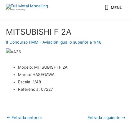
Ir
MENU
MENU
al
Full Metal Modelling
contenido
Navegación
MITSUBISHI F 2A
de
entradas
II Concurso FMM - Aviación igual o superior a 1/48
Modelo:
MITSUBISHI F 2A
Marca:
HASEGAWA
Escala:
1/48
Referencia:
07227
←
Entrada anterior
Entrada siguiente
→