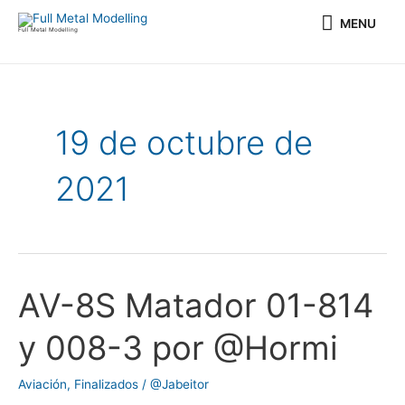
Ir
MENU
MENU
al
Full Metal Modelling
contenido
19 de octubre de
2021
AV-8S Matador 01-814
AV-
8S
y 008-3 por @Hormi
Matador
01-
Aviación
,
Finalizados
/
@Jabeitor
814