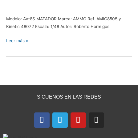
y
008-
3
Modelo: AV-8S MATADOR Marca: AMMO Ref. AMIG8505 y
por
Kinetic 48072 Escala: 1/48 Autor: Roberto Hormigos
@Hormi
Leer más »
SÍGUENOS EN LAS REDES
F
T
Y
I
a
e
o
n
c
l
u
s