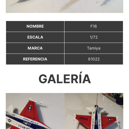
NOMBRE
F16
ESCALA
1/72
MARCA
Tamiya
REFERENCIA
61022
GALERÍA