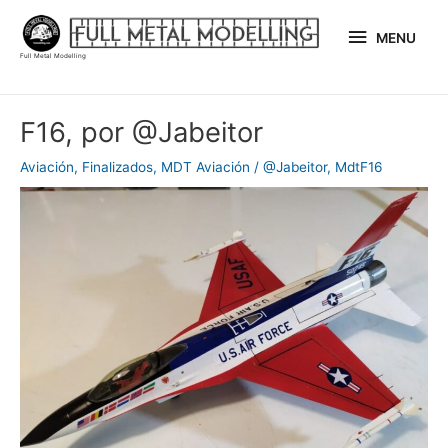
Ir
MENU
al
MENU
Full Metal Modelling
contenido
Navegación
F16, por @Jabeitor
de
entradas
Aviación
,
Finalizados
,
MDT Aviación
/
@Jabeitor
,
MdtF16